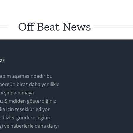
Off Beat News
IZE
yapım aşamasındadır bu
hergün biraz daha yenilikle
 karşında olmaya
ruz.Şimdiden gösterdiğiniz
laka için teşekkür ediyor
e bizler göndereceğiniz
gi ve haberlerle daha da iyi