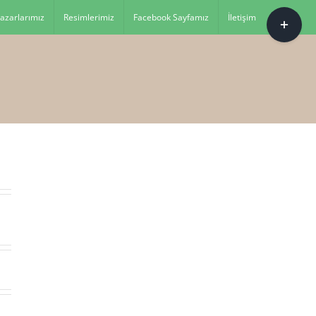
Toggle
azarlarımız
Resimlerimiz
Facebook Sayfamız
İletişim
Sliding
Bar
Area