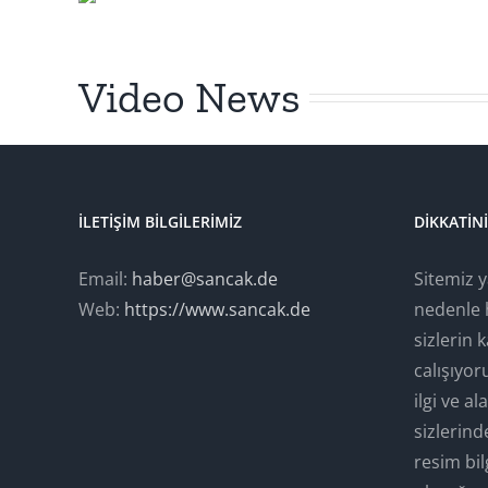
Video News
İLETIŞIM BILGILERIMIZ
DIKKATIN
Email:
haber@sancak.de
Sitemiz 
Web:
https://www.sancak.de
nedenle 
sizlerin
calışıyo
ilgi ve a
sizlerind
resim bil