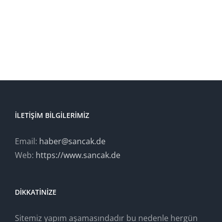
İLETIŞIM BILGILERIMIZ
Email:
haber@sancak.de
Web:
https://www.sancak.de
DIKKATINIZE
Sitemiz yapım aşamasındadır bu nedenle hergün