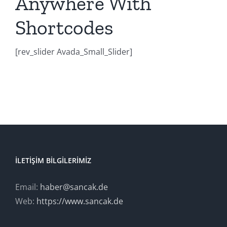
Anywhere With
Shortcodes
[rev_slider Avada_Small_Slider]
İLETIŞIM BILGILERIMIZ
Email:
haber@sancak.de
Web:
https://www.sancak.de