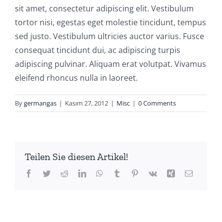
sit amet, consectetur adipiscing elit. Vestibulum
tortor nisi, egestas eget molestie tincidunt, tempus
sed justo. Vestibulum ultricies auctor varius. Fusce
consequat tincidunt dui, ac adipiscing turpis
adipiscing pulvinar. Aliquam erat volutpat. Vivamus
eleifend rhoncus nulla in laoreet.
By
germangas
|
Kasım 27, 2012
|
Misc
|
0 Comments
Teilen Sie diesen Artikel!
Facebook
Twitter
Reddit
LinkedIn
WhatsApp
Tumblr
Pinterest
Vk
Xing
Email