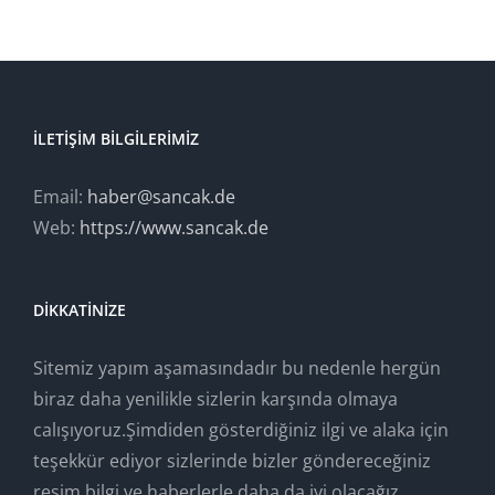
İLETIŞIM BILGILERIMIZ
Email:
haber@sancak.de
Web:
https://www.sancak.de
DIKKATINIZE
Sitemiz yapım aşamasındadır bu nedenle hergün
biraz daha yenilikle sizlerin karşında olmaya
calışıyoruz.Şimdiden gösterdiğiniz ilgi ve alaka için
teşekkür ediyor sizlerinde bizler göndereceğiniz
resim bilgi ve haberlerle daha da iyi olacağız.