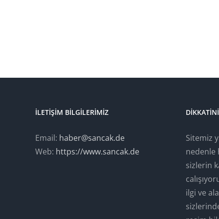
İLETIŞIM BILGILERIMIZ
DIKKATIN
Email:
haber@sancak.de
Sitemiz 
Web:
https://www.sancak.de
nedenle 
sizlerin
calışıyo
ilgi ve a
sizlerind