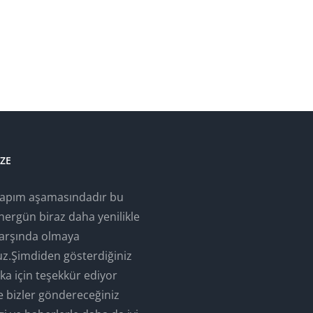
IZE
yapım aşamasındadır bu
hergün biraz daha yenilikle
 karşında olmaya
ruz.Şimdiden gösterdiğiniz
laka için teşekkür ediyor
e bizler göndereceğiniz