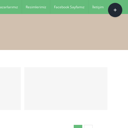
Toggle
azarlarımız
Resimlerimiz
Facebook Sayfamız
İletişim
Sliding
Bar
Area
smod