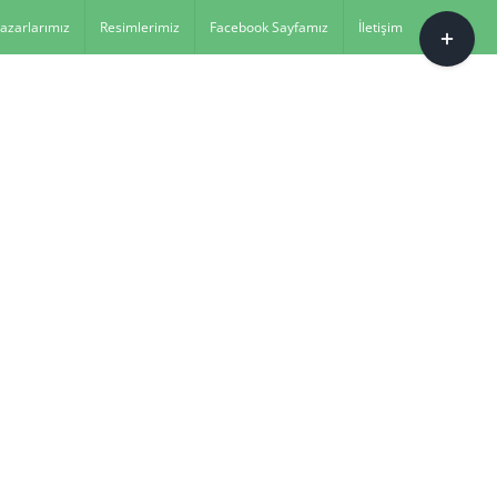
Toggle
azarlarımız
Resimlerimiz
Facebook Sayfamız
İletişim
Sliding
Bar
Area