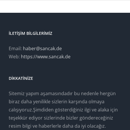
İLETIŞIM BILGILERIMIZ
Email:
haber@sancak.de
Web:
https://www.sancak.de
DIKKATINIZE
Sitemiz yapım aşamasındadır bu nedenle hergün
biraz daha yenilikle sizlerin karşında olmaya
calışıyoruz.Şimdiden gösterdiğiniz ilgi ve alaka için
teşekkür ediyor sizlerinde bizler göndereceğiniz
resim bilgi ve haberlerle daha da iyi olacağız.